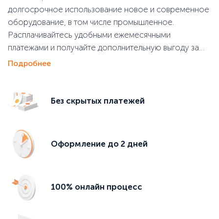
долгосрочное использование новое и современное
оборудование, в том числе промышленное.
Расплачивайтесь удобными ежемесячными
платежами и получайте дополнительную выгоду за
счет налоговых преференций и скидок от
Подробнее
поставщиков. Лизинг с Аренза 360 — это идеальная
возможность для старта, модернизации или
расширения бизнеса без обременения баланса
Без скрытых платежей
компании
Оформление до 2 дней
100% онлайн процесс