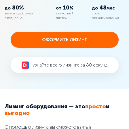
80
%
10
48
до
от
%
до
мес
заявок одобряем
авансовый
срок
ежедневно
платеж
финансирования
ОФОРМИТЬ ЛИЗИНГ
узнайте все о лизинге за 80 секунд
Лизинг оборудования — это
просто
и
выгодно
С помощью лизинга вы сможете взять в