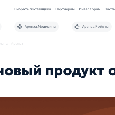
Выбрать поставщика
Партнерам
Инвесторам
Часты
Аренза.Медицина
Аренза.Роботы
укт от Аренза
 новый продукт 