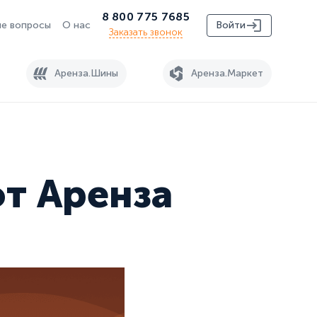
8 800 775 7685
е вопросы
О нас
Войти
Заказать звонок
Аренза.Шины
Аренза.Маркет
от Аренза