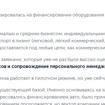
изировалась на финансировании оборудования д
 малым и средним бизнесом, индивидуальными
орт в лизинг (легковой, лёгкий коммерческий,
оставляется под любые цели, как коммерческие
заявками, которые уже не раз были высоко о
сов и сопровождение персонального менеджер
ренза работает в пилотном режиме, но уже сейч
существующей базой. Именно основываясь на з
ересовались финансированием авто, было прин
ованием продолжается, но вектор компании ме