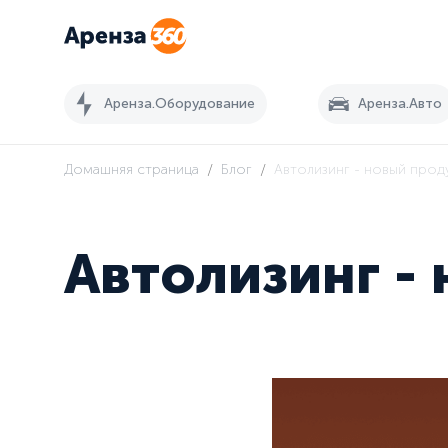
Аренза.Оборудование
Аренза.Авто
/
/
Домашняя страница
Блог
Автолизинг - новый прод
Автолизинг -