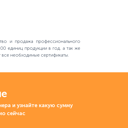
тво и продажа профессионального
0 единиц продукции в год, а так же
т все необходимые сертификаты.
ие
ера и узнайте какую сумму
мо сейчас