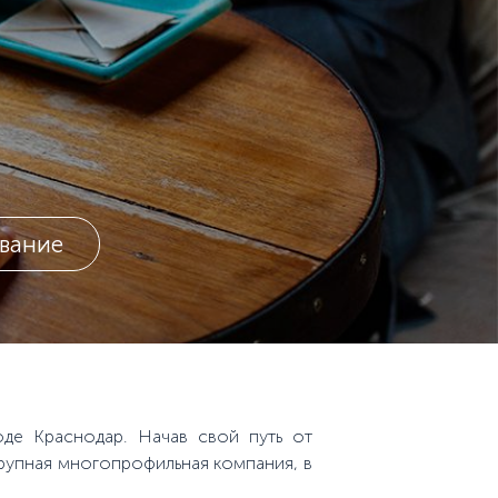
вание
де Краснодар. Начав свой путь от
рупная многопрофильная компания, в