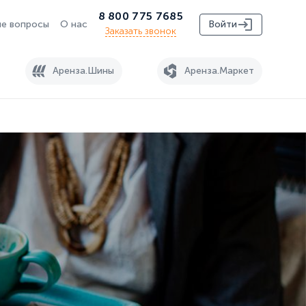
8 800 775 7685
е вопросы
О нас
Войти
Заказать звонок
Аренза.Шины
Аренза.Маркет