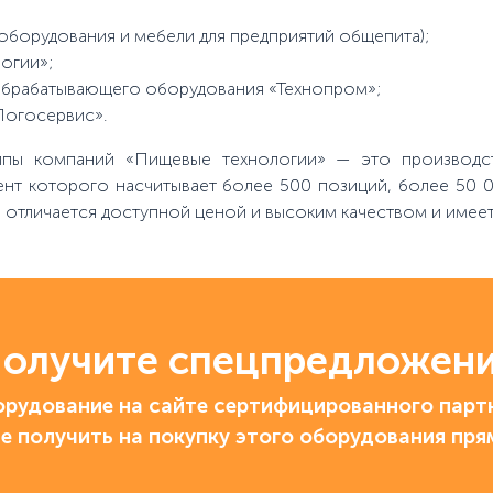
оборудования и мебели для предприятий общепита);
огии»;
обрабатывающего оборудования «Технопром»;
Логосервис».
уппы компаний «Пищевые технологии» — это производс
нт которого насчитывает более 500 позиций, более 50 00
 отличается доступной ценой и высоким качеством и имее
олучите спецпредложен
рудование на сайте сертифицированного партн
е получить на покупку этого оборудования пря