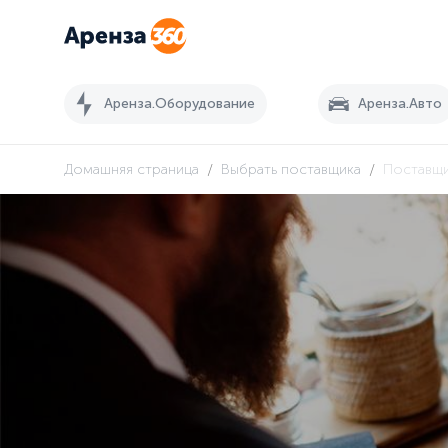
Аренза.Оборудование
Аренза.Авто
/
/
Домашняя страница
Выбрать поставщика
Поставщ