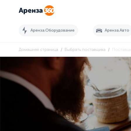
Аренза.Оборудование
Аренза.Авто
/
/
Домашняя страница
Выбрать поставщика
Поставщ