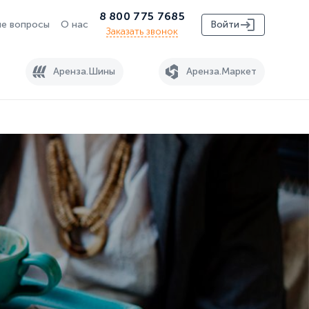
8 800 775 7685
е вопросы
О нас
Войти
Заказать звонок
Аренза.Шины
Аренза.Маркет