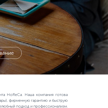
вание
нта HoReCa. Наша компания готова
вары), фирменную гарантию и быструю
ужелюбный подход и профессионализм.