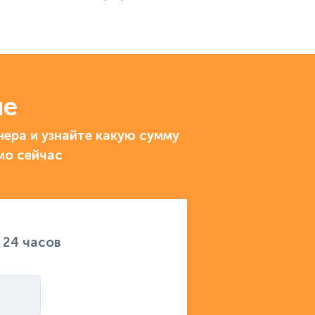
ие
ера и узнайте какую сумму
мо сейчас
 24 часов