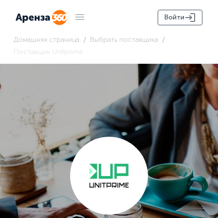
Войти
/
/
Домашняя страница
Выбрать поставщика
Поставщик Unitprime