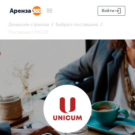
Войти
/
/
Домашняя страница
Выбрать поставщика
Поставщик UNICUM