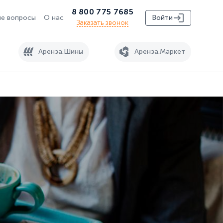
8 800 775 7685
е вопросы
О нас
Войти
Заказать звонок
Аренза.Шины
Аренза.Маркет