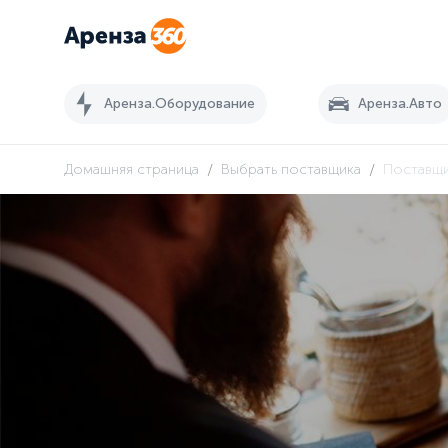
Аренза.Оборудование
Аренза.Авто
/
/
Домашняя страница
Выбрать поставщика
Поставщ