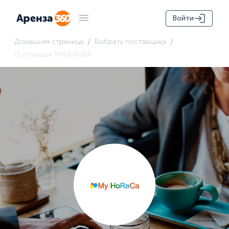
Войти
/
/
Домашняя страница
Выбрать поставщика
Поставщик MYHOREKA