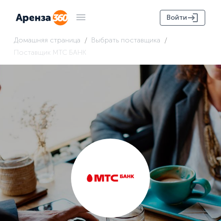
Войти
/
/
Домашняя страница
Выбрать поставщика
Поставщик МТС БАНК