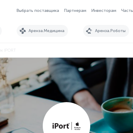
Выбрать поставщика
Партнерам
Инвесторам
Часты
Аренза.Медицина
Аренза.Роботы
к IPORT