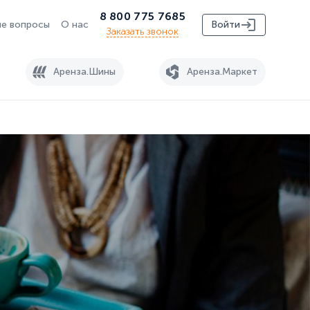
8 800 775 7685
е вопросы
О нас
Войти
Заказать звонок
Аренза.Шины
Аренза.Маркет