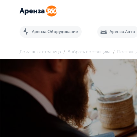
Аренза.Оборудование
Аренза.Авто
/
/
Домашняя страница
Выбрать поставщика
Поставщи