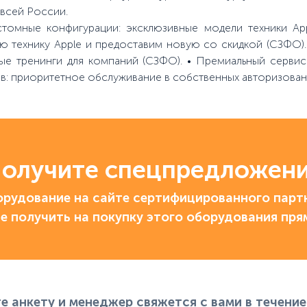
всей России.
томные конфигурации: эксклюзивные модели техники App
рую технику Apple и предоставим новую со скидкой (СЗФО)
ные тренинги для компаний (СЗФО). • Премиальный сервис
тов: приоритетное обслуживание в собственных авторизован
олучите спецпредложен
рудование на сайте сертифицированного партн
е получить на покупку этого оборудования пря
е анкету и менеджер свяжется с вами в течение