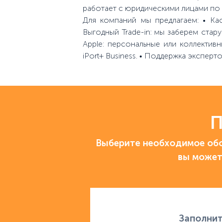
работает с юридическими лицами по 
Для компаний мы предлагаем: • Кас
Выгодный Trade-in: мы заберем ста
Apple: персональные или коллектив
iPort+ Business. • Поддержка экспер
П
Выберите необходимое обо
вы может
Заполнит