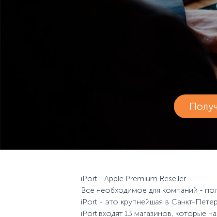
Полу
iPort - Apple Premium Reseller
Все необходимое для компаний - пол
iPort - это крупнейшая в Санкт-Пете
iPort входят 13 магазинов, которые 