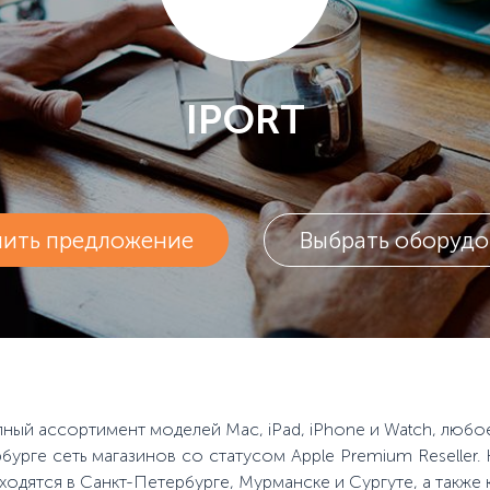
IPORT
чить предложение
Выбрать оборудо
ный ассортимент моделей Mac, iPad, iPhone и Watch, любо
рбурге сеть магазинов со статусом Apple Premium Reseller
находятся в Санкт-Петербурге, Мурманске и Сургуте, а такж