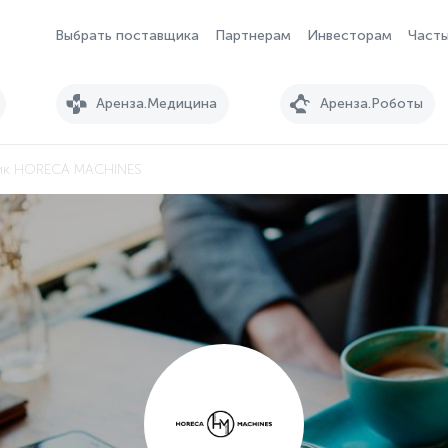
Выбрать поставщика
Партнерам
Инвесторам
Часты
Аренза.Медицина
Аренза.Роботы
ик HORECA MACHINES