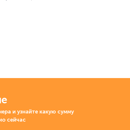
ие
ера и узнайте какую сумму
мо сейчас