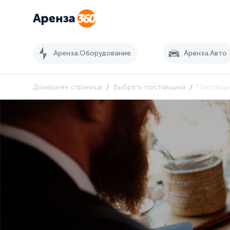
Аренза.Оборудование
Аренза.Авто
/
/
Домашняя страница
Выбрать поставщика
Поставщ