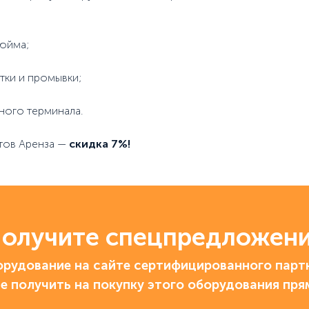
дюйма;
ки и промывки;
ного терминала.
тов Аренза —
скидка 7%!
олучите спецпредложен
рудование на сайте сертифицированного партн
е получить на покупку этого оборудования пря