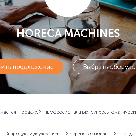
HORECA MACHINES
чить предложение
Выбрать оборудо
мается продажей профессиональных суперавтоматическ
й продукт и дружественный сервис, основанный на индив