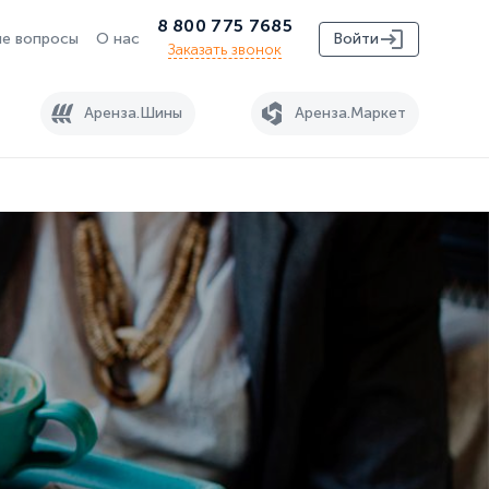
8 800 775 7685
е вопросы
О нас
Войти
Заказать звонок
Аренза.Шины
Аренза.Маркет