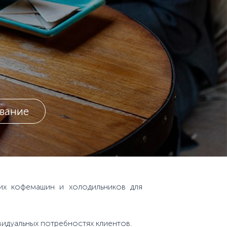
вание
их кофемашин и холодильников для
идуальных потребностях клиентов.