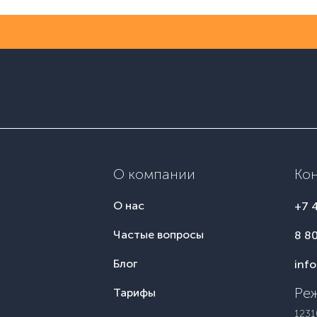
О компании
Ко
О нас
+7 
Частые вопросы
8 8
Блог
inf
Реж
Тарифы
1231