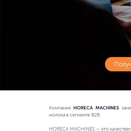
Полу
Компания
HORECA MACHINES
зани
молока в сегменте B2B.
HORECA MACHINES — это качественны