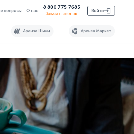
8 800 775 7685
е вопросы
О нас
Войти
Заказать звонок
Аренза.Шины
Аренза.Маркет