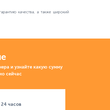
арантию качества, а также широкий
ие
ера и узнайте какую сумму
мо сейчас
 24 часов