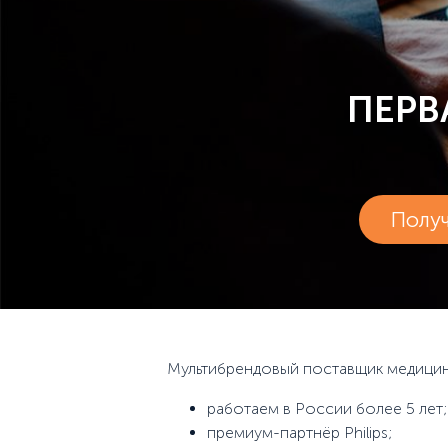
ПЕРВ
Полу
Мультибрендовый поставщик медицинс
работаем в России более 5 лет;
премиум-партнёр Philips;