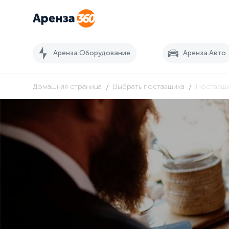
Аренза.Оборудование
Аренза.Авто
/
/
Домашняя страница
Выбрать поставщика
Поставщ