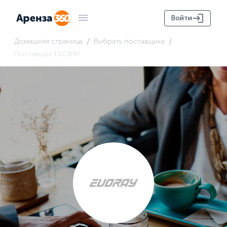
Войти
/
/
Домашняя страница
Выбрать поставщика
Поставщик EVORAY