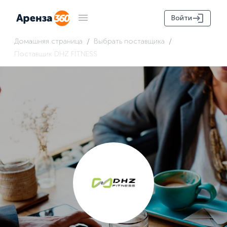
Войти
/
/
Домашняя страница
Выбрать поставщика
Поставщик DHZ FITNESS