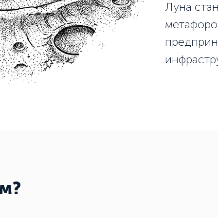
Луна ста
метафоро
предприн
инфрастр
ем?