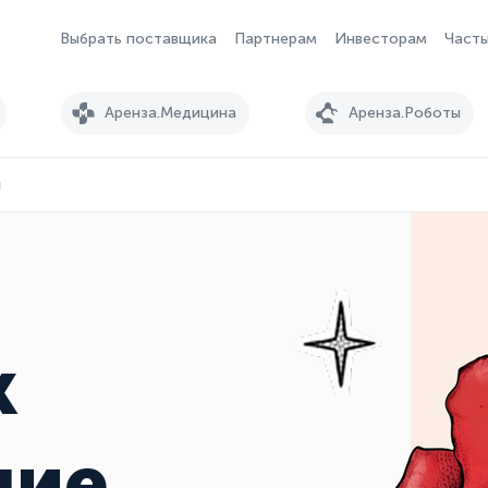
Выбрать поставщика
Партнерам
Инвесторам
Часты
Аренза.Медицина
Аренза.Роботы
я
к
ние