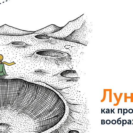
Лу
как пр
вообра