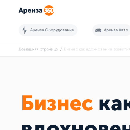
Аренза.Оборудование
Аренза.Авто
/
Домашняя страница
Бизнес как вдохновение развити
Бизнес
ка
вдохнове