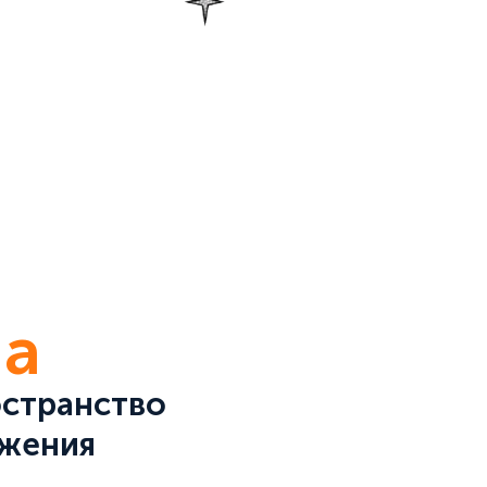
на
остранство
жения